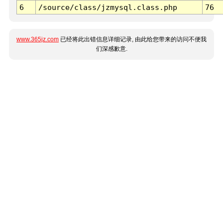
6
/source/class/jzmysql.class.php
76
www.365jz.com
已经将此出错信息详细记录, 由此给您带来的访问不便我
们深感歉意.