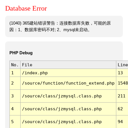
Database Error
(1040) 365建站错误警告：连接数据库失败，可能的原
因：1、数据库密码不对; 2、mysql未启动。
PHP Debug
No.
File
Line
1
/index.php
13
2
/source/function/function_extend.php
1548
3
/source/class/jzmysql.class.php
211
4
/source/class/jzmysql.class.php
62
5
/source/class/jzmysql.class.php
94