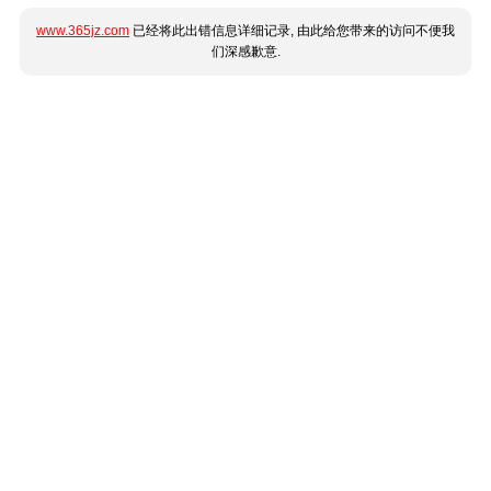
www.365jz.com
已经将此出错信息详细记录, 由此给您带来的访问不便我
们深感歉意.