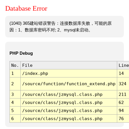
Database Error
(1040) 365建站错误警告：连接数据库失败，可能的原
因：1、数据库密码不对; 2、mysql未启动。
PHP Debug
No.
File
Line
1
/index.php
14
2
/source/function/function_extend.php
324
3
/source/class/jzmysql.class.php
211
4
/source/class/jzmysql.class.php
62
5
/source/class/jzmysql.class.php
94
6
/source/class/jzmysql.class.php
76