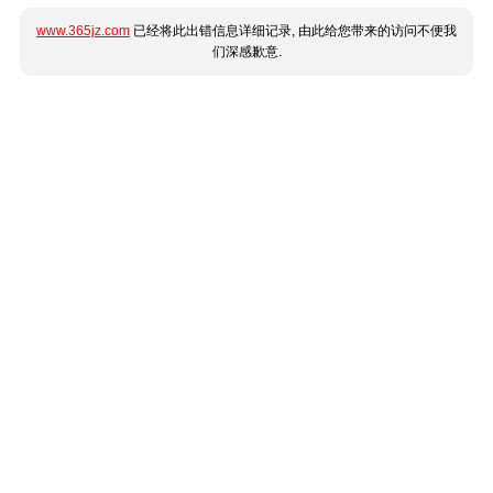
www.365jz.com
已经将此出错信息详细记录, 由此给您带来的访问不便我
们深感歉意.