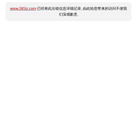
www.365jz.com
已经将此出错信息详细记录, 由此给您带来的访问不便我
们深感歉意.