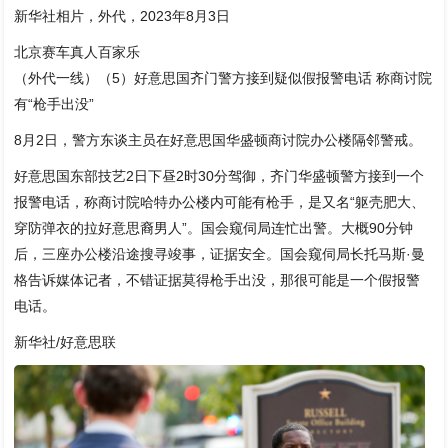
新华社相片，外代，2023年8月3日
北京赛车真人百家乐
（外代一线）（5）好意思国齐门警方接到疑似假报警电话 称商讨院
有“枪手出没”
8月2日，警方东谈主员在好意思国华盛顿商讨院办公楼隔邻警戒。
好意思国东部技艺2日下昼2时30分驾御，齐门华盛顿警方接到一个
报警电话，称商讨院哈特办公楼内可能有枪手，是又名“躯壳肥大、
穿防弹衣的拉好意思裔男人”。国会窥伺局连忙出警。大概90分钟
后，三座办公楼沿途搜寻竣事，证据安全。国会窥伺局长托马斯·曼
格告诉媒体记者，不错证据莫得枪手出没，那很可能是一个假报警
电话。
新华社/好意思联