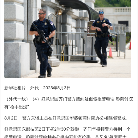
新华社相片，外代，2023年8月3日
（外代一线）（4）好意思国齐门警方接到疑似假报警电话 称商讨院
有“枪手出没”
8月2日，警方东谈主员在好意思国华盛顿商讨院办公楼隔邻警戒。
好意思国东部技艺2日下昼2时30分驾御，齐门华盛顿警方接到一个
报警电话，称商讨院哈特办公楼内可能有枪手，是又名“躯壳肥大、