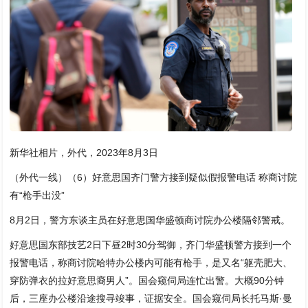
新华社相片，外代，2023年8月3日
（外代一线）（6）好意思国齐门警方接到疑似假报警电话 称商讨院
有“枪手出没”
8月2日，警方东谈主员在好意思国华盛顿商讨院办公楼隔邻警戒。
好意思国东部技艺2日下昼2时30分驾御，齐门华盛顿警方接到一个
报警电话，称商讨院哈特办公楼内可能有枪手，是又名“躯壳肥大、
穿防弹衣的拉好意思裔男人”。国会窥伺局连忙出警。大概90分钟
后，三座办公楼沿途搜寻竣事，证据安全。国会窥伺局长托马斯·曼