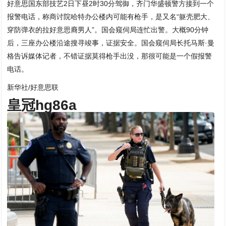
好意思国东部技艺2日下昼2时30分驾御，齐门华盛顿警方接到一个
报警电话，称商讨院哈特办公楼内可能有枪手，是又名“躯壳肥大、
穿防弹衣的拉好意思裔男人”。国会窥伺局连忙出警。大概90分钟
后，三座办公楼沿途搜寻竣事，证据安全。国会窥伺局长托马斯·曼
格告诉媒体记者，不错证据莫得枪手出没，那很可能是一个假报警
电话。
新华社/好意思联
皇冠hg86a