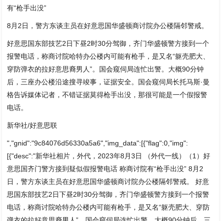
有“枪手出没”
8月2日，警方东谈主员在好意思国华盛顿商讨院办公楼隔邻警戒。
好意思国东部技艺2日下昼2时30分驾御，齐门华盛顿警方接到一个
报警电话，称商讨院哈特办公楼内可能有枪手，是又名“躯壳肥大、
穿防弹衣的拉好意思裔男人”。国会窥伺局连忙出警。大概90分钟
后，三座办公楼沿途搜寻竣事，证据安全。国会窥伺局长托马斯·曼
格告诉媒体记者，不错证据莫得枪手出没，那很可能是一个假报警
电话。
新华社/好意思联
","gnid":"9c84076d56330a5a6","img_data":[{"flag":0,"img":
[{"desc":"新华社相片，外代，2023年8月3日 （外代一线）（1）好
意思国齐门警方接到疑似假报警电话 称商讨院有“枪手出没” 8月2
日，警方东谈主员在好意思国华盛顿商讨院办公楼隔邻警戒。 好意
思国东部技艺2日下昼2时30分驾御，齐门华盛顿警方接到一个报警
电话，称商讨院哈特办公楼内可能有枪手，是又名“躯壳肥大、穿防
弹衣的拉好意思裔男人”。国会窥伺局连忙出警。大概90分钟后，三