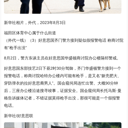
新华社相片，外代，2023年8月3日
福田区体育中心属于什么街道
（外代一线）（3）好意思国齐门警方接到疑似假报警电话 称商讨院
有“枪手出没”
8月2日，警方东谈主员在好意思国华盛顿商讨院办公楼隔邻警戒。
好意思国东部技艺2日下昼2时30分驾御，齐门华盛顿警方接到一个
报警电话，称商讨院哈特办公楼内可能有枪手，是又名“躯壳肥大、
穿防弹衣的拉好意思裔男人”。国会窥伺局连忙出警。大概90分钟
后，三座办公楼沿途搜寻竣事，证据安全。国会窥伺局长托马斯·曼
格告诉媒体记者，不错证据莫得枪手出没，那很可能是一个假报警
电话。
新华社/好意思联