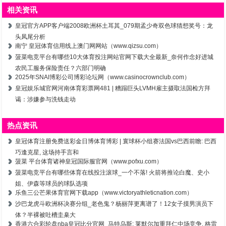
相关资讯
皇冠官方APP客户端2008欧洲杯土耳其_079期孟少奇双色球猜想奖号：龙
头凤尾分析
南宁 皇冠体育信用线上澳门网网站（www.qizsu.com）
菠菜电竞平台有哪些10大体育投注网站官网下载大全最新_奈何作念好进城
农民工服务保险责任？六部门明确
2025年SNAI博彩公司博彩论坛网（www.casinocrownclub.com）
皇冠娱乐城官网河南体育彩票网481 | 糟蹋巨头LVMH雇主摄取法国检方拜
谒：涉嫌参与洗钱走动
热点资讯
皇冠体育注册免费送彩金日博体育博彩 | 寰球杯小组赛法国vs巴西前瞻: 巴西
巧逢克星, 这场持手言和
菠菜 平台体育诸神皇冠国际服官网（www.pofxu.com）
菠菜电竞平台有哪些体育在线投注滚球_一个不落! 火箭将推论白魔、史小
姐、伊森等球员的球队选项
乐鱼三公芒果体育官网下载app（www.victoryathleticnation.com）
沙巴龙虎斗欧洲杯决赛分组_老色鬼？杨丽萍更离谱了！12女子摸男演员下
体？半裸被吐槽圭臬大
香港六合彩轮盘nba皇冠比分官网_马特乌斯: 莱默尔加重拜仁中场竞争, 格雷