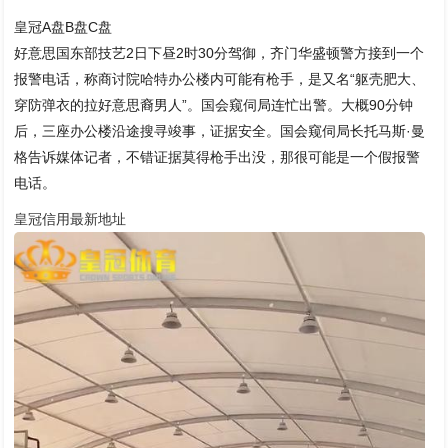
皇冠A盘B盘C盘
好意思国东部技艺2日下昼2时30分驾御，齐门华盛顿警方接到一个
报警电话，称商讨院哈特办公楼内可能有枪手，是又名“躯壳肥大、
穿防弹衣的拉好意思裔男人”。国会窥伺局连忙出警。大概90分钟
后，三座办公楼沿途搜寻竣事，证据安全。国会窥伺局长托马斯·曼
格告诉媒体记者，不错证据莫得枪手出没，那很可能是一个假报警
电话。
皇冠信用最新地址