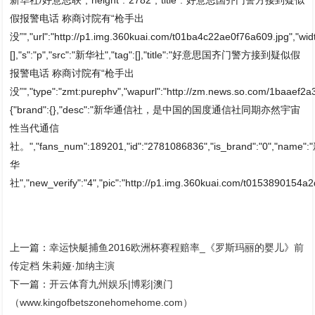
假报警电话 称商讨院有“枪手出
没”","url":"http://p1.img.360kuai.com/t01ba4c22ae0f76a609.jpg","widt
[],"s":"p","src":"新华社","tag":[],"title":"好意思国齐门警方接到疑似假
报警电话 称商讨院有“枪手出
没”","type":"zmt:purephv","wapurl":"http://zm.news.so.com/1baaef2
{"brand":{},"desc":"新华通信社，是中国的国度通信社同期亦然宇宙
性当代通信
社。","fans_num":189201,"id":"2781086836","is_brand":"0","name":
华
社","new_verify":"4","pic":"http://p1.img.360kuai.com/t0153890154a2de
上一篇：
幸运快艇捕鱼2016欧洲杯赛程赔率_《罗斯玛丽的婴儿》前
传定档 朱莉娅·加纳主演
下一篇：
开云体育九州娱乐|博彩|澳门
（www.kingofbetszonehomehome.com）