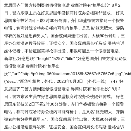
意思国齐门警方接到疑似假报警电话 称商讨院有“枪手出没” 8月2
日，警方东谈主员在好意思国华盛顿商讨院办公楼隔邻警戒。 好意
思国东部技艺2日下昼2时30分驾御，齐门华盛顿警方接到一个报警
电话，称商讨院哈特办公楼内可能有枪手，是又名“躯壳肥大、穿防
弹衣的拉好意思裔男人”。国会窥伺局连忙出警。大概90分钟后，三
座办公楼沿途搜寻竣事，证据安全。国会窥伺局长托马斯·曼格告诉
媒体记者，不错证据莫得枪手出没，那很可能是一个假报警电话。
新华社/好意思联","height":"5297","title":"好意思国齐门警方接到疑似
假报警电话 称商讨院有“枪手出
没”","url":"http://p0.img.360kuai.com/t0188b32667c57667c6.jpg","wid
{"desc":"新华社相片，外代，2023年8月3日 （外代一线）（4）好
意思国齐门警方接到疑似假报警电话 称商讨院有“枪手出没” 8月2
日，警方东谈主员在好意思国华盛顿商讨院办公楼隔邻警戒。 好意
思国东部技艺2日下昼2时30分驾御，齐门华盛顿警方接到一个报警
电话，称商讨院哈特办公楼内可能有枪手，是又名“躯壳肥大、穿防
弹衣的拉好意思裔男人”。国会窥伺局连忙出警。大概90分钟后，三
座办公楼沿途搜寻竣事，证据安全。国会窥伺局长托马斯·曼格告诉