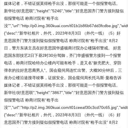
媒体记者，不错证据莫得枪手出没，那很可能是一个假报警电话。
新华社/好意思联","height":"5246","title":"好意思国齐门警方接到疑似
假报警电话 称商讨院有“枪手出
没”","url":"http://p0.img.360kuai.com/t01b1b86b67dd3fcdbe.jpg","widt
{"desc":"新华社相片，外代，2023年8月3日 （外代一线）（5）好
意思国齐门警方接到疑似假报警电话 称商讨院有“枪手出没” 8月2
日，警方东谈主员在好意思国华盛顿商讨院办公楼隔邻警戒。 好意
思国东部技艺2日下昼2时30分驾御，齐门华盛顿警方接到一个报警
电话，称商讨院哈特办公楼内可能有枪手，是又名“躯壳肥大、穿防
弹衣的拉好意思裔男人”。国会窥伺局连忙出警。大概90分钟后，三
座办公楼沿途搜寻竣事，证据安全。国会窥伺局长托马斯·曼格告诉
媒体记者，不错证据莫得枪手出没，那很可能是一个假报警电话。
新华社/好意思联","height":"3867","title":"好意思国齐门警方接到疑似
假报警电话 称商讨院有“枪手出
没”","url":"http://p2.img.360kuai.com/t01ceeaf30c3cd70c65.jpg","widt
{"desc":"新华社相片，外代，2023年8月3日 （外代一线）（6）好
意思国齐门警方接到疑似假报警电话 称商讨院有“枪手出没” 8月2