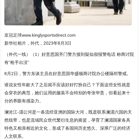
皇冠足球
www.kinglysportsdirect.com
新华社相片，外代，2023年8月3日
（外代一线）（1）好意思国齐门警方接到疑似假报警电话 称商讨院
有“枪手出没”
8月2日，警方东谈主员在好意思国华盛顿商讨院办公楼隔邻警戒。
谁说女性年龄大了之后就不应该好好打扮自己？下面这些女性就是
会穿衣的典范，她们运用的服装不会特别的夸张华贵，但看起来十
分的养眼有感染力。
澜沧江-湄公河是一条流经亚洲的国际大河，既是联系澜湄六国的天
然纽带，也是流域民众世代繁衍生息的摇篮，孕育了澜湄国家各具
特色又相亲相近的文化，形成了各国间历史悠久、深厚广泛的经济
人文联系。