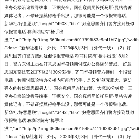
座办公楼沿途搜寻竣事，证据安全。国会窥伺局长托马斯·曼格告诉
媒体记者，不错证据莫得枪手出没，那很可能是一个假报警电话。
新华社/好意思联","height":"4903","title":"好意思国齐门警方接到疑似
假报警电话 称商讨院有“枪手出
没”","url":"http://p0.img.360kuai.com/t01799fff83e9e41bf7.jpg","width
{"desc":"新华社相片，外代，2023年8月3日 （外代一线）（2）好
意思国齐门警方接到疑似假报警电话 称商讨院有“枪手出没” 8月2
日，警方东谈主员在好意思国华盛顿商讨院办公楼隔邻警戒。 好意
思国东部技艺2日下昼2时30分驾御，齐门华盛顿警方接到一个报警
电话，称商讨院哈特办公楼内可能有枪手，是又名“躯壳肥大、穿防
弹衣的拉好意思裔男人”。国会窥伺局连忙出警。大概90分钟后，三
座办公楼沿途搜寻竣事，证据安全。国会窥伺局长托马斯·曼格告诉
媒体记者，不错证据莫得枪手出没，那很可能是一个假报警电话。
新华社/好意思联","height":"3442","title":"好意思国齐门警方接到疑似
假报警电话 称商讨院有“枪手出
没”","url":"http://p2.img.360kuai.com/t01545c7411df282d81.jpg","widt
{"desc":"新华社相片，外代，2023年8月3日 （外代一线）（3）好