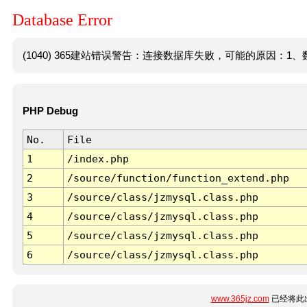
Database Error
(1040) 365建站错误警告：连接数据库失败，可能的原因：1、数
PHP Debug
No.
File
1
/index.php
2
/source/function/function_extend.php
3
/source/class/jzmysql.class.php
4
/source/class/jzmysql.class.php
5
/source/class/jzmysql.class.php
6
/source/class/jzmysql.class.php
www.365jz.com
已经将此