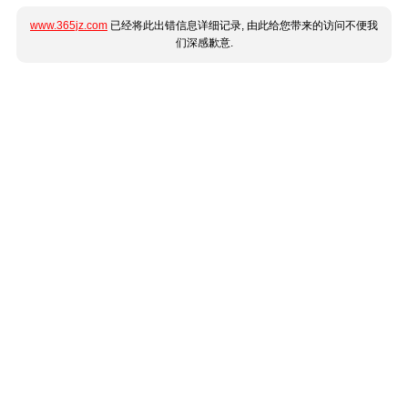
www.365jz.com
已经将此出错信息详细记录, 由此给您带来的访问不便我
们深感歉意.