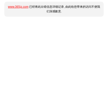
www.365jz.com
已经将此出错信息详细记录, 由此给您带来的访问不便我
们深感歉意.