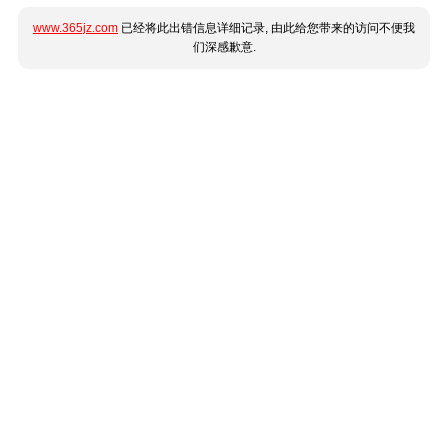
www.365jz.com
已经将此出错信息详细记录, 由此给您带来的访问不便我
们深感歉意.