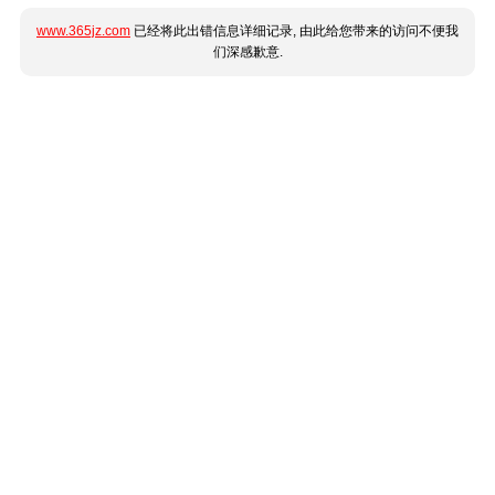
www.365jz.com
已经将此出错信息详细记录, 由此给您带来的访问不便我
们深感歉意.