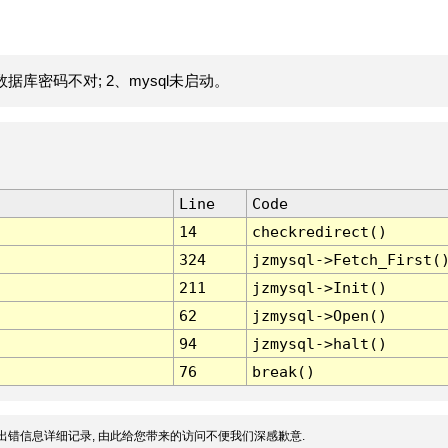
据库密码不对; 2、mysql未启动。
Line
Code
14
checkredirect()
324
jzmysql->Fetch_First(
211
jzmysql->Init()
62
jzmysql->Open()
94
jzmysql->halt()
76
break()
出错信息详细记录, 由此给您带来的访问不便我们深感歉意.